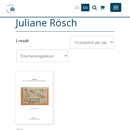
Deutsch
English
DE
EN
Juliane Rösch
1 result