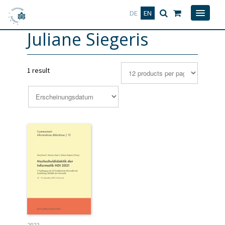
Deutsch
English
DE
EN
Juliane Siegeris
1 result