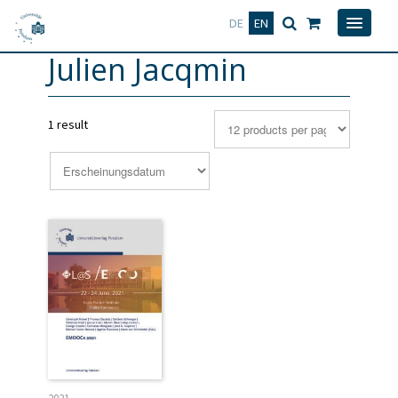
Deutsch
English
DE
EN
Julien Jacqmin
1 result