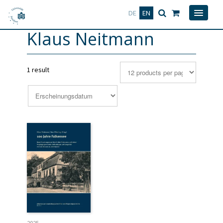
Deutsch
English
DE
EN
Klaus Neitmann
1 result