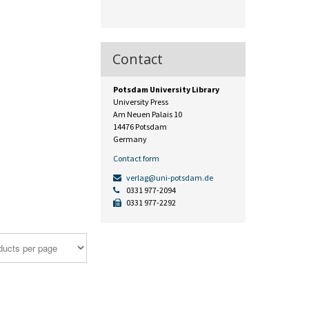
Contact
Potsdam University Library
University Press
Am Neuen Palais 10
14476 Potsdam
Germany
Contact form
verlag@uni-potsdam.de
0331 977-2094
0331 977-2292