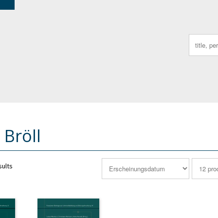
Search
for:
 Bröll
sults