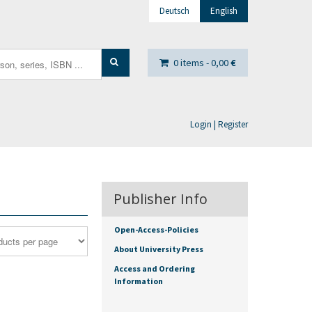
Deutsch
English
0 items -
0,00
€
Login | Register
Publisher Info
Open-Access-Policies
About University Press
Access and Ordering
Information