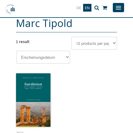
Deutsch
English
DE
EN
Marc Tipold
1 result