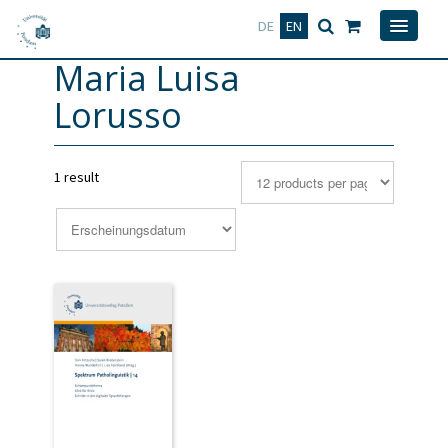
Deutsch
English
DE
EN
Maria Luisa
Lorusso
1 result