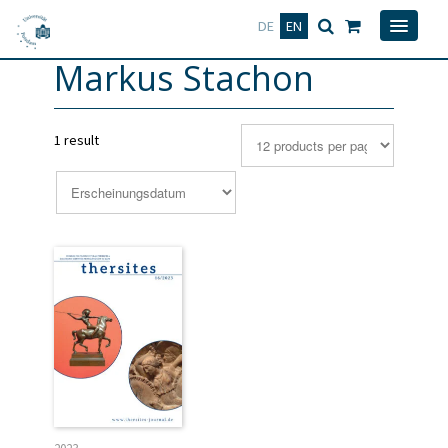
Deutsch
English
DE
EN
Markus Stachon
1 result