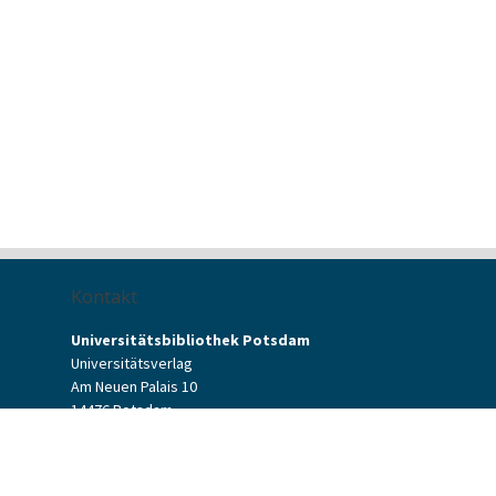
Kontakt
Universitätsbibliothek Potsdam
Universitätsverlag
Am Neuen Palais 10
14476 Potsdam
Kontaktformular
verlag[at]uni-potsdam.de