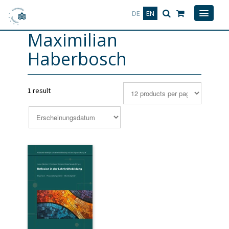
Deutsch
English
DE
EN
Maximilian
Haberbosch
1 result