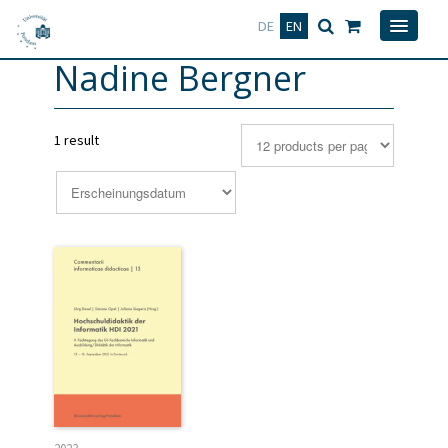
Deutsch
English
DE
EN
Nadine Bergner
1 result