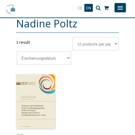
Deutsch
English
DE
EN
Nadine Poltz
1 result