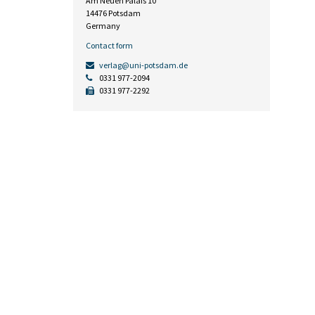
Am Neuen Palais 10
14476 Potsdam
Germany
Contact form
verlag@uni-potsdam.de
0331 977-2094
0331 977-2292