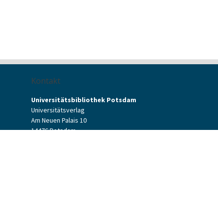
Kontakt
Universitätsbibliothek Potsdam
Universitätsverlag
Am Neuen Palais 10
14476 Potsdam
Kontaktformular
verlag[at]uni-potsdam.de
+49 (0)331 977-2094
+49 (0)331 977-2292