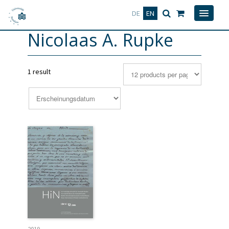
Deutsch
English
DE
EN
Nicolaas A. Rupke
1 result