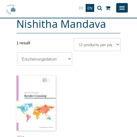
Deutsch
English
DE
EN
Nishitha Mandava
1 result