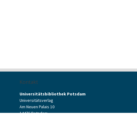
Kontakt
Universitätsbibliothek Potsdam
Universitätsverlag
Am Neuen Palais 10
14476 Potsdam
Kontaktformular
verlag[at]uni-potsdam.de