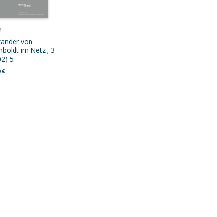
9
xander von
boldt im Netz ; 3
02) 5
0
€