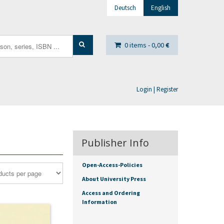
Deutsch
English
0 items -
0,00
€
Login | Register
Publisher Info
Open-Access-Policies
About University Press
Access and Ordering
Information