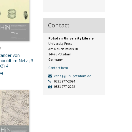
Contact
Potsdam University Library
University Press
8
Am Neuen Palais 10
14476 Potsdam
xander von
Germany
boldt im Netz ; 3
02) 4
Contact form
0
€
verlag@uni-potsdam.de
0331 977-2094
0331 977-2292