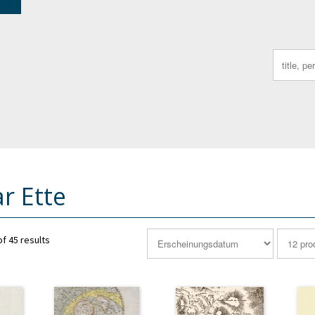
Search
for:
r Ette
f 45 results