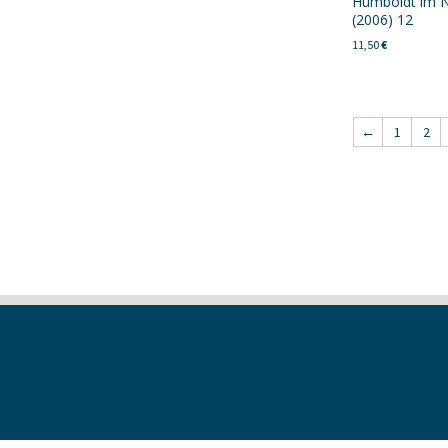
Humboldt im N
(2006) 12
11,50
€
←
1
2