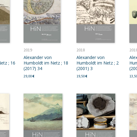
2019
2018
201
Alexander von
Alexander von
Ale
etz ; 16
Humboldt im Netz ; 18
Humboldt im Netz ; 2
Hum
(2017) 34
(2001) 3
(20
29,00
€
19,50
€
13,5