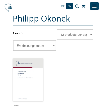
Deutsch
English
DE
EN
Philipp Okonek
1 result