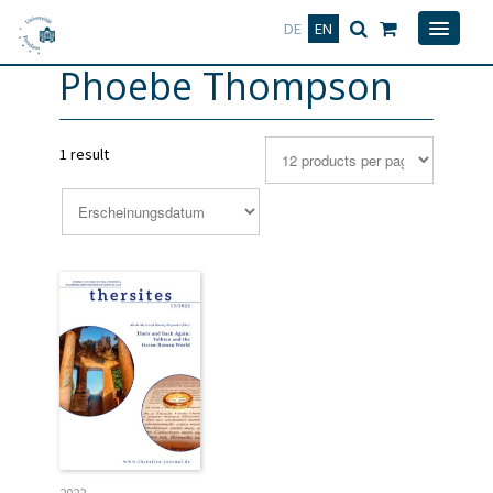
Deutsch
English
DE
EN
Phoebe Thompson
1 result