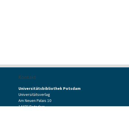
Kontakt
Universitätsbibliothek Potsdam
Universitätsverlag
Am Neuen Palais 10
14476 Potsdam
Kontaktformular
verlag[at]uni-potsdam.de