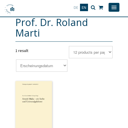
Deutsch
English
DE
EN
Prof. Dr. Roland
Marti
1 result