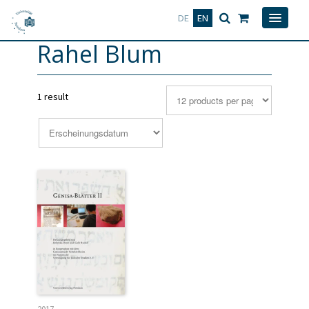
Deutsch
English
DE
EN
Rahel Blum
1 result