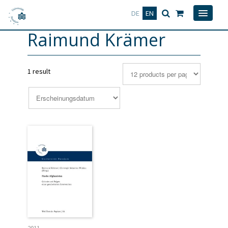
Deutsch
English
DE
EN
Raimund Krämer
1 result