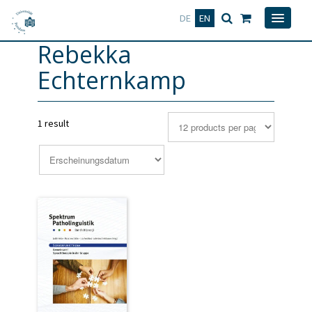
Deutsch
English
DE
EN
Rebekka
Echternkamp
1 result