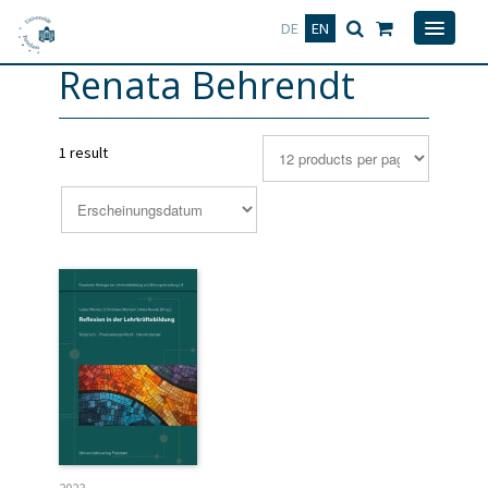
Deutsch
English
DE
EN
Renata Behrendt
1 result