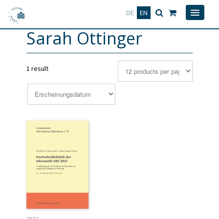
Deutsch
English
DE
EN
Sarah Ottinger
1 result