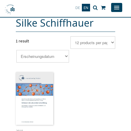
Deutsch
English
DE
EN
Silke Schiffhauer
1 result