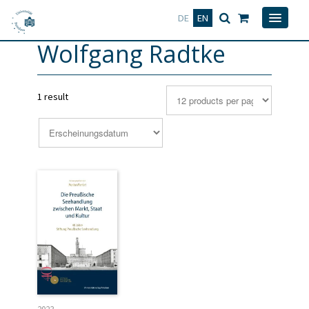
Deutsch
English
DE
EN
Wolfgang Radtke
1 result