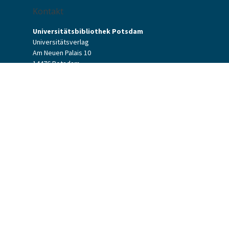
Kontakt
Universitätsbibliothek Potsdam
Universitätsverlag
Am Neuen Palais 10
14476 Potsdam
Kontaktformular
verlag[at]uni-potsdam.de
+49 (0)331 977-2094
+49 (0)331 977-2292
Potsdam University Press
Potsdam University Library
Terms & Conditions
Data Protection
Accessibility
Website Credits