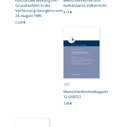
horizontale Wirkung von
Menschenrechte und
Grundrechten in der
humanitäres Völkerrecht
Verfassung Georgiens vom
8,75
€
24. August 1995
13,00
€
2007
MenschenRechtsMagazin ;
12 (2007) 2
3,00
€