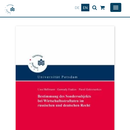
Deutsch
English
DE
EN