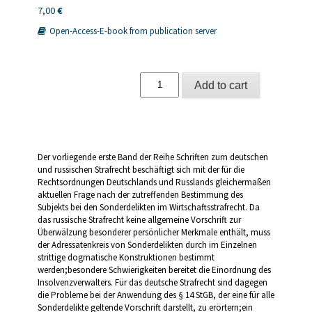
7,00
€
Open-Access-E-book from publication server
Bestimmung
Add to cart
des
Sondersubjektes
bei
Wirtschaftsstraftaten
im
russischen
Der vorliegende erste Band der Reihe Schriften zum deutschen
und
und russischen Strafrecht beschäftigt sich mit der für die
deutschen
Rechtsordnungen Deutschlands und Russlands gleichermaßen
Recht
aktuellen Frage nach der zutreffenden Bestimmung des
=
Subjekts bei den Sonderdelikten im Wirtschaftsstrafrecht. Da
Opredelenie
das russische Strafrecht keine allgemeine Vorschrift zur
sub"ekta
Überwälzung besonderer persönlicher Merkmale enthält, muss
prestupnych
der Adressatenkreis von Sonderdelikten durch im Einzelnen
dejanij
strittige dogmatische Konstruktionen bestimmt
v
werden;besondere Schwierigkeiten bereitet die Einordnung des
rossijskom
Insolvenzverwalters. Für das deutsche Strafrecht sind dagegen
i
die Probleme bei der Anwendung des § 14 StGB, der eine für alle
nemeckom
Sonderdelikte geltende Vorschrift darstellt, zu erörtern;ein