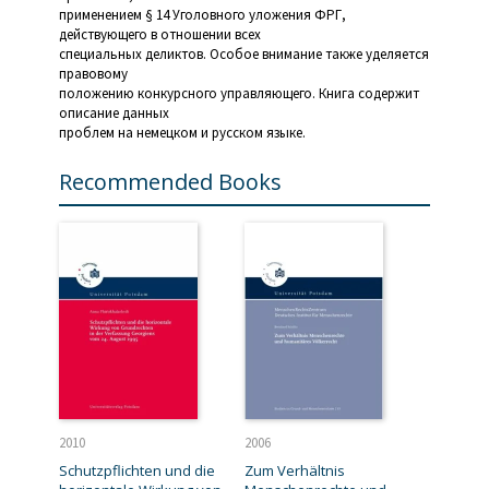
применением § 14 Уголовного уложения ФРГ,
действующего в отношении всех
специальных деликтов. Особое внимание также уделяется
правовому
положению конкурсного управляющего. Книга содержит
описание данных
проблем на немецком и русском языке.
Recommended Books
2010
2006
Schutzpflichten und die
Zum Verhältnis