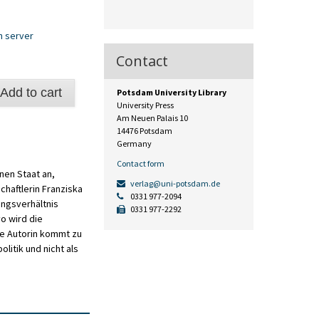
n server
Contact
Add to cart
Potsdam University Library
University Press
s
Am Neuen Palais 10
14476 Potsdam
Germany
Contact form
nen Staat an,
verlag@uni-potsdam.de
chaftlerin Franziska
0331 977-2094
ungsverhältnis
0331 977-2292
o wird die
ie Autorin kommt zu
itik und nicht als