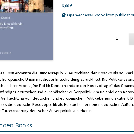
6,00
€
Open-Access-E-book from publicatio
Die
Politik
Deutschland
in
der
Kosovofrage
es 2008 erkannte die Bundesrepublik Deutschland den Kosovo als souverä
quantity
 Europäische Union mit dieser Entscheidung zurückhielt. Die Politikwissens
ht in ihrer Arbeit „Die Politik Deutschlands in der Kosovofrage“ das Spann
tändiger deutscher und europäischer Außenpolitik. Am Beispiel des Kosov
 Verflechtung von deutschen und europäischen Politikebenen diskutiert. D
ass die deutsche Kosovopolitik als Beispiel einer neuen deutschen Außenpol
r Europäisierung deutscher Außenpolitik zu sehen ist.
ded Books