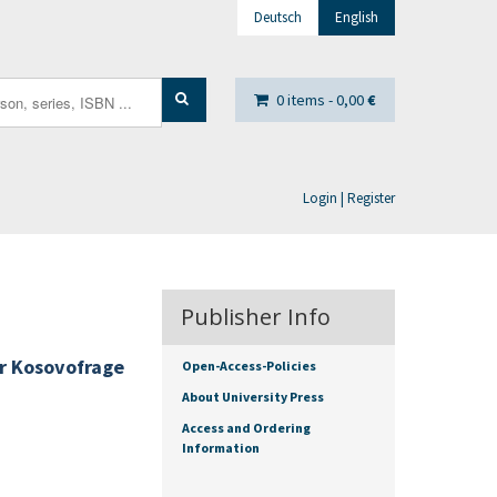
Deutsch
English
0 items -
0,00
€
Login | Register
Publisher Info
er Kosovofrage
Open-Access-Policies
About University Press
Access and Ordering
Information