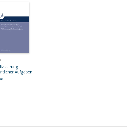
8
izisierung
entlicher Aufgaben
0
€