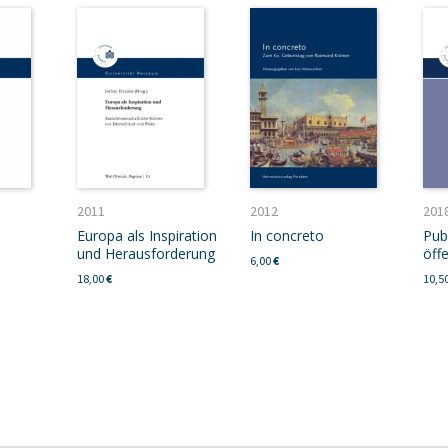
2011
2012
201
Europa als Inspiration
In concreto
Publ
und Herausforderung
öff
6,00
€
18,00
€
10,5