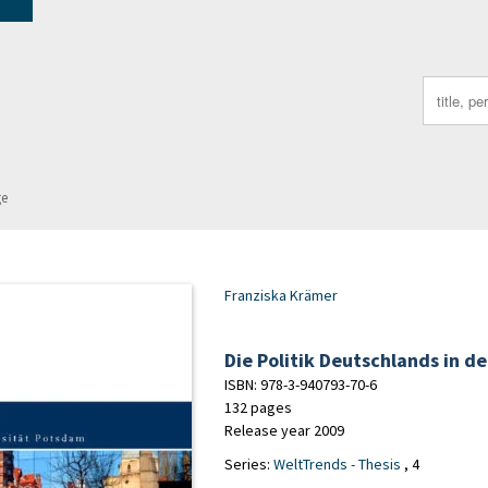
Search
for:
ge
Franziska Krämer
Die Politik Deutschlands in d
ISBN: 978-3-940793-70-6
132 pages
Release year 2009
Series:
WeltTrends - Thesis
, 4