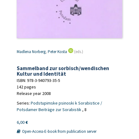
Madlena Norberg
,
Peter Kosta
(eds.)
Sammelband zur sorbisch/wendischen
Kultur und Identität
ISBN: 978-3-940793-35-5
142 pages
Release year 2008
Series:
Podstupimske psinoski k Sorabistice /
Potsdamer Beiträge zur Sorabistik
, 8
6,00
€
Open-Access-E-book from publication server