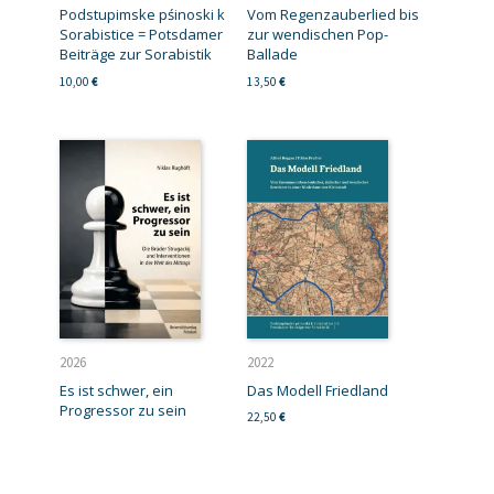
Podstupimske pśinoski k
Vom Regenzauberlied bis
Sorabistice = Potsdamer
zur wendischen Pop-
Beiträge zur Sorabistik
Ballade
10,00
€
13,50
€
2026
2022
Es ist schwer, ein
Das Modell Friedland
Progressor zu sein
22,50
€