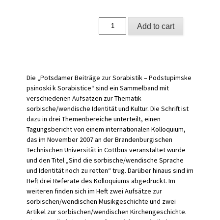
Sammelband
Add to cart
zur
sorbisch/wendischen
Kultur
und
Identität
quantity
Die „Potsdamer Beiträge zur Sorabistik – Podstupimske
psinoski k Sorabistice“ sind ein Sammelband mit
verschiedenen Aufsätzen zur Thematik
sorbische/wendische Identität und Kultur. Die Schrift ist
dazu in drei Themenbereiche unterteilt, einen
Tagungsbericht von einem internationalen Kolloquium,
das im November 2007 an der Brandenburgischen
Technischen Universität in Cottbus veranstaltet wurde
und den Titel „Sind die sorbische/wendische Sprache
und Identität noch zu retten“ trug. Darüber hinaus sind im
Heft drei Referate des Kolloquiums abgedruckt. Im
weiteren finden sich im Heft zwei Aufsätze zur
sorbischen/wendischen Musikgeschichte und zwei
Artikel zur sorbischen/wendischen Kirchengeschichte.