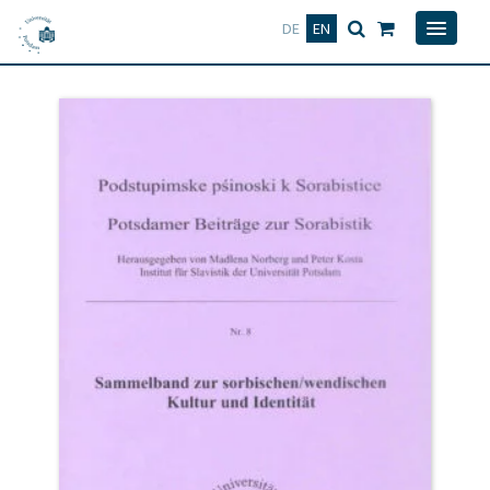
Deutsch
English
DE
EN