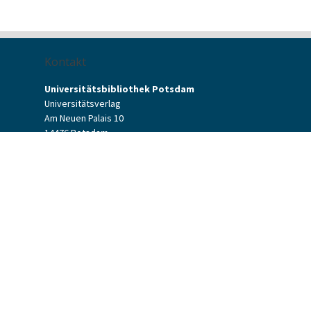
Kontakt
Universitätsbibliothek Potsdam
Universitätsverlag
Am Neuen Palais 10
14476 Potsdam
Kontaktformular
verlag[at]uni-potsdam.de
+49 (0)331 977-2094
+49 (0)331 977-2292
Potsdam University Press
Potsdam University Library