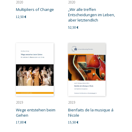
2020
2020
Multipliers of Change
„Wir alle treffen
Entscheidungen im Leben,
12,50
€
aber letztendlich
52,50
€
2019
2019
Wege entstehen beim
Bienfaits de la musique á
Gehen
l’école
17,00
€
15,50
€