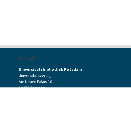
Kontakt
Universitätsbibliothek Potsdam
Universitätsverlag
Am Neuen Palais 10
14476 Potsdam
Kontaktformular
verlag[at]uni-potsdam.de
+49 (0)331 977-2094
+49 (0)331 977-2292