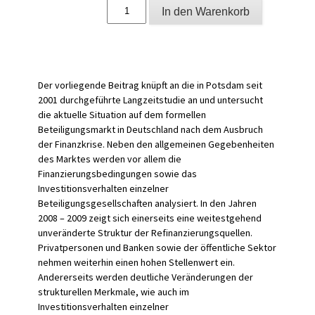
Deutsche
In den Warenkorb
Kapitalbeteiligungsgesellschaften
im
Umfeld
der
globalen
Finanzkrise
Der vorliegende Beitrag knüpft an die in Potsdam seit
2008/2009
2001 durchgeführte Langzeitstudie an und untersucht
Menge
die aktuelle Situation auf dem formellen
Beteiligungsmarkt in Deutschland nach dem Ausbruch
der Finanzkrise. Neben den allgemeinen Gegebenheiten
des Marktes werden vor allem die
Finanzierungsbedingungen sowie das
Investitionsverhalten einzelner
Beteiligungsgesellschaften analysiert. In den Jahren
2008 – 2009 zeigt sich einerseits eine weitestgehend
unveränderte Struktur der Refinanzierungsquellen.
Privatpersonen und Banken sowie der öffentliche Sektor
nehmen weiterhin einen hohen Stellenwert ein.
Andererseits werden deutliche Veränderungen der
strukturellen Merkmale, wie auch im
Investitionsverhalten einzelner