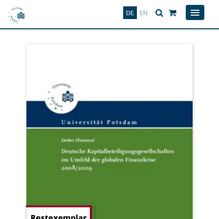
Deutsch
English
DE
EN