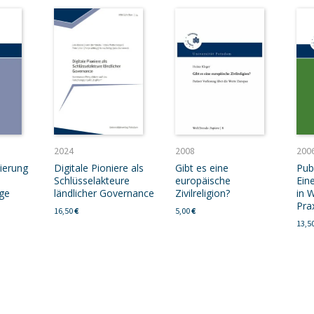
2024
2008
200
ierung
Digitale Pioniere als
Gibt es eine
Pub
Schlüsselakteure
europäische
Ein
ge
ländlicher Governance
Zivilreligion?
in 
Pra
16,50
€
5,00
€
13,5