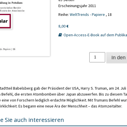
Erscheinungsjahr 2011
Reihe:
WeltTrends - Papiere
, 18
8,00
€
Open-Access-E-Book auf dem Publika
Entscheidung
In den
in
Potsdam
Menge
adtteil Babelsberg gab der Präsident der USA, Harry S. Truman, am 24. Juli
 Befehl, die ersten Atombomben über Japan abzuwerfen. Bis zu diesem Ta
 eine von Forschern lediglich erdachte Möglichkeit. Mit Trumans Befehl wur
irklichkeit. Es begann eine neue Ära der Menschheit – das Atomzeitalter.
e Sie auch interessieren