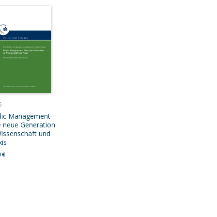
6
lic Management –
e neue Generation
Wissenschaft und
xis
0
€