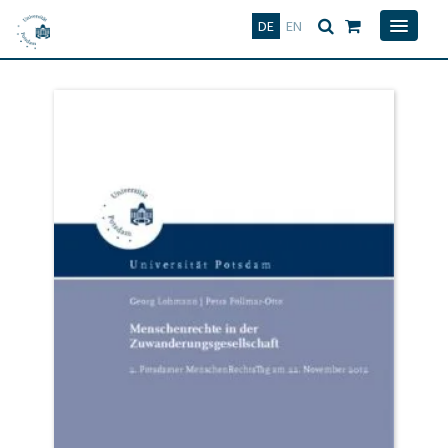
Deutsch
English
DE
EN