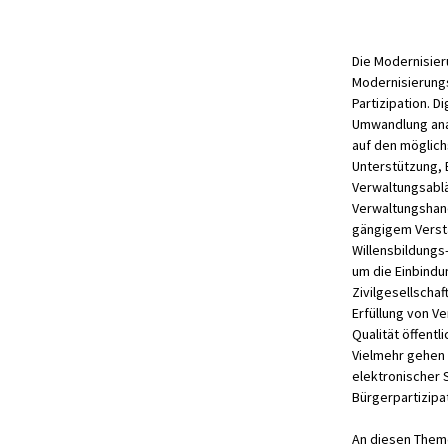
Die Modernisier
Modernisierung
Partizipation. 
Umwandlung anal
auf den möglich
Unterstützung, 
Verwaltungsablä
Verwaltungshand
gängigem Verstä
Willensbildungs
um die Einbindu
Zivilgesellscha
Erfüllung von V
Qualität öffent
Vielmehr gehen s
elektronischer 
Bürgerpartizipat
An diesen Them