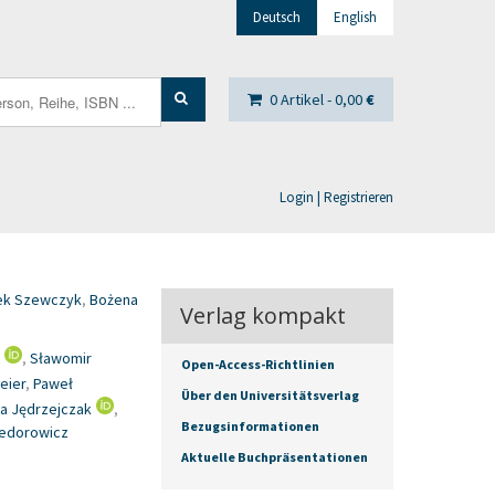
Deutsch
English
0 Artikel -
0,00
€
Login | Registrieren
ek Szewczyk
,
Bożena
Verlag kompakt
,
Sławomir
Open-Access-Richtlinien
eier
,
Paweł
Über den Universitätsverlag
a Jędrzejczak
,
Bezugsinformationen
edorowicz
Aktuelle Buchpräsentationen