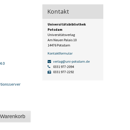
Kontakt
Universitätsbibliothek
Potsdam
Universitätsverlag
Am Neuen Palais 10
14476 Potsdam
Kontaktformular
verlag@uni-potsdam.de
4.0
0331 977-2094
0331 977-2292
tionsserver
ierung
 Warenkorb