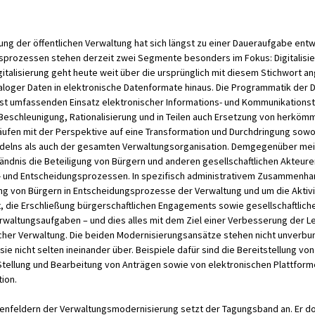
ung der öffentlichen Verwaltung hat sich längst zu einer Daueraufgabe entwi
sprozessen stehen derzeit zwei Segmente besonders im Fokus: Digitalisi
Digitalisierung geht heute weit über die ursprünglich mit diesem Stichwort
oger Daten in elektronische Datenformate hinaus. Die Programmatik der Dig
st umfassenden Einsatz elektronischer Informations- und Kommunikations
Beschleunigung, Rationalisierung und in Teilen auch Ersetzung von herköm
ufen mit der Perspektive auf eine Transformation und Durchdringung sow
elns als auch der gesamten Verwaltungsorganisation. Demgegenüber meint
ndnis die Beteiligung von Bürgern und anderen gesellschaftlichen Akteuren
- und Entscheidungsprozessen. In spezifisch administrativem Zusammenhan
ng von Bürgern in Entscheidungsprozesse der Verwaltung und um die Aktiv
ft, die Erschließung bürgerschaftlichen Engagements sowie gesellschaftlich
erwaltungsaufgaben – und dies alles mit dem Ziel einer Verbesserung der Le
licher Verwaltung. Die beiden Modernisierungsansätze stehen nicht unverb
ie nicht selten ineinander über. Beispiele dafür sind die Bereitstellung vo
Stellung und Bearbeitung von Anträgen sowie von elektronischen Plattforme
ion.
enfeldern der Verwaltungsmodernisierung setzt der Tagungsband an. Er d