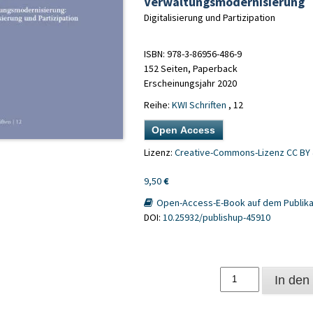
Verwaltungsmodernisierung
Digitalisierung und Partizipation
ISBN: 978-3-86956-486-9
152 Seiten, Paperback
Erscheinungsjahr 2020
Reihe:
KWI Schriften
, 12
Open Access
Lizenz:
Creative-Commons-Lizenz CC BY 
9,50
€
Open-Access-E-Book auf dem Publika
DOI:
10.25932/publishup-45910
Verwaltungsmodernis
In den
Menge