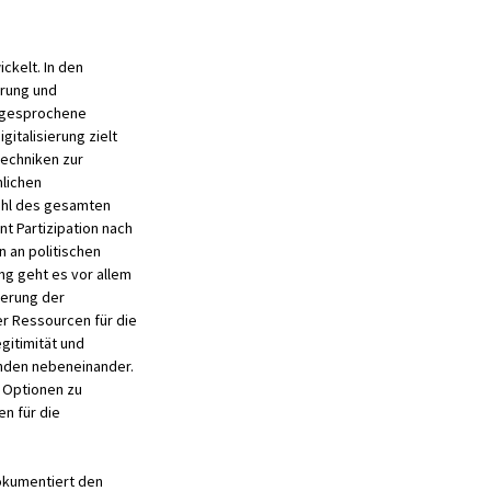
ckelt. In den
erung und
 angesprochene
italisierung zielt
techniken zur
mlichen
ohl des gesamten
 Partizipation nach
 an politischen
g geht es vor allem
ierung der
er Ressourcen für die
gitimität und
unden nebeneinander.
n Optionen zu
n für die
okumentiert den