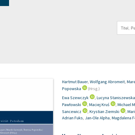
Search
for:
Hartmut Bauer
,
Wolfgang Abromeit
,
Mar
Popowska
(Hrsg.)
Ewa Szewczyk
,
Lucyna Staniszewska
Pawłowski
,
Maciej Kruś
,
Michael M
Sancewicz
,
Krystian Ziemski
,
Mari
Adrian Fuks
,
Jan-Ole Alpha
,
Magdalena F