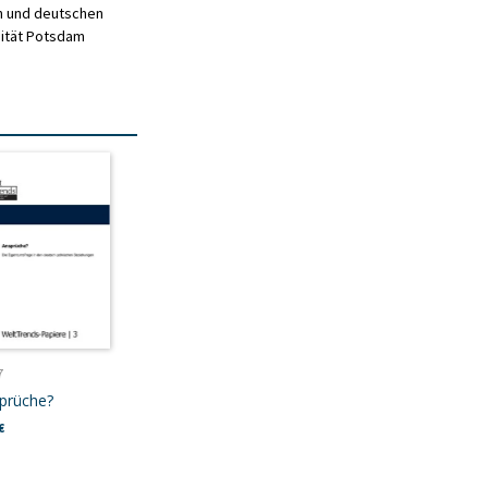
en und deutschen
sität Potsdam
7
prüche?
€