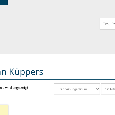
Search
for:
an Küppers
nis wird angezeigt