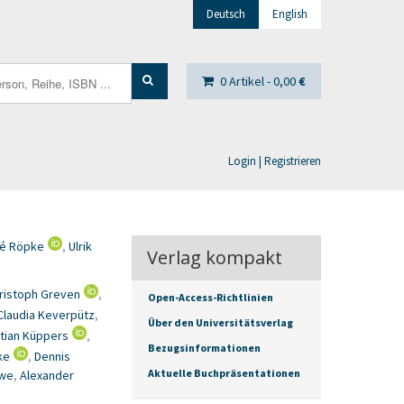
Deutsch
English
0 Artikel -
0,00
€
Login | Registrieren
é Röpke
,
Ulrik
Verlag kompakt
ristoph Greven
,
Open-Access-Richtlinien
Claudia Keverpütz
,
Über den Universitätsverlag
tian Küppers
,
Bezugsinformationen
ke
,
Dennis
Aktuelle Buchpräsentationen
ewe
,
Alexander