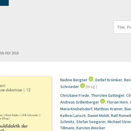
Search
for:
tik HDI 2018
Nadine Bergner
,
Detlef Krömker
,
Ren
Schroeder
(Hrsg.)
Christiane Frede
,
Thorsten Gattinger
,
Ch
Andreas Grillenberger
,
Florian Horn
,
Maria Knobelsdorf
,
Matthias Kramer
,
Bas
Kathrin Larisch
,
Daniel Moldt
,
Ralf Romei
Schmitz
,
Stefan Seegerer
,
Michael Stri
Tillmann
,
Karsten Weicker