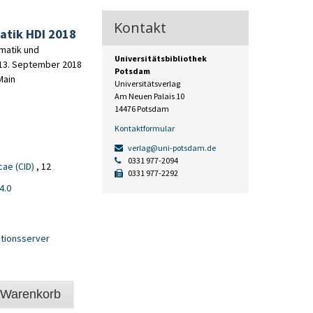
Kontakt
atik HDI 2018
matik und
Universitätsbibliothek
.-13. September 2018
Potsdam
Main
Universitätsverlag
Am Neuen Palais 10
14476 Potsdam
Kontaktformular
verlag@uni-potsdam.de
0331 977-2094
ae (CID)
, 12
0331 977-2292
4.0
tionsserver
 Warenkorb