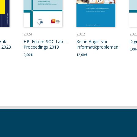
2024
2012
202
tik
HPI Future SOC Lab –
Keine Angst vor
Digi
I 2023
Proceedings 2019
Informatikproblemen
0,00
0,00
€
12,00
€