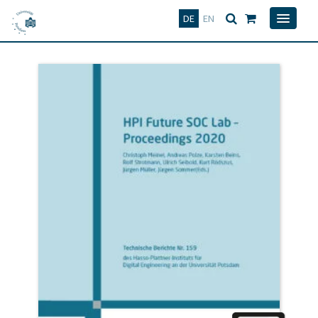
Deutsch
English
DE
EN