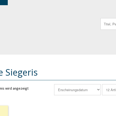
Search
for:
e Siegeris
nis wird angezeigt