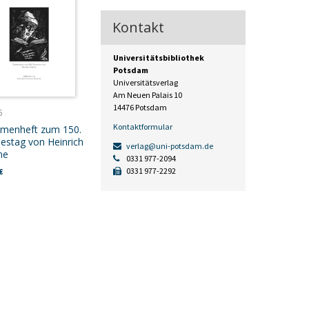
Kontakt
Universitätsbibliothek
Potsdam
Universitätsverlag
Am Neuen Palais 10
14476 Potsdam
6
Kontaktformular
menheft zum 150.
estag von Heinrich
verlag@uni-potsdam.de
ne
0331 977-2094
0331 977-2292
€