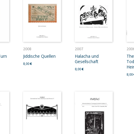
2008
2007
200
Turn
Jiddische Quellen
Halacha und
The
Gesellschaft
Tod
8,00
€
Hei
8,00
€
8,00