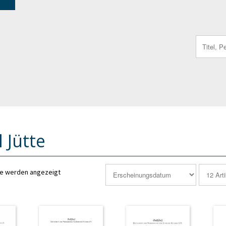
Search
for:
 Jütte
se werden angezeigt