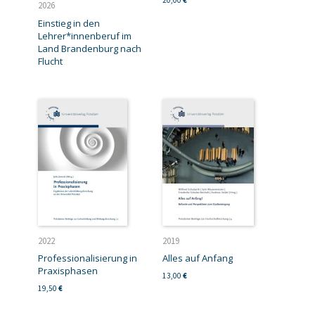
20,00
€
2026
Einstieg in den
Lehrer*innenberuf im
Land Brandenburg nach
Flucht
2022
2019
Professionalisierung in
Alles auf Anfang
Praxisphasen
13,00
€
19,50
€