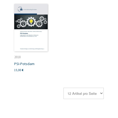
2018
PSI-Potsdam
15,00
€