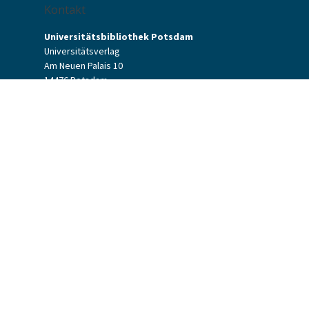
Kontakt
Universitätsbibliothek Potsdam
Universitätsverlag
Am Neuen Palais 10
14476 Potsdam
Kontaktformular
verlag[at]uni-potsdam.de
+49 (0)331 977-2094
+49 (0)331 977-2292
Universitätsverlag Potsdam
Universitätsbibliothek Potsdam
Allgemeine Geschäftsbedingungen
Datenschutzerklärung
Barrierefreiheit
Impressum