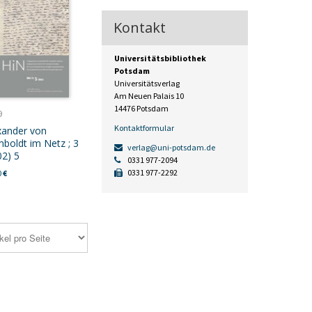
Kontakt
Universitätsbibliothek
Potsdam
Universitätsverlag
Am Neuen Palais 10
14476 Potsdam
9
Kontaktformular
xander von
boldt im Netz ; 3
verlag@uni-potsdam.de
02) 5
0331 977-2094
0331 977-2292
0
€