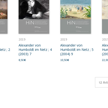
2019
2019
201
Alexander von
Alexander von
Ale
etz ; 2
Humboldt im Netz ; 4
Humboldt im Netz ; 5
Hum
(2003) 7
(2004) 9
(20
8,50
€
10,50
€
22,0