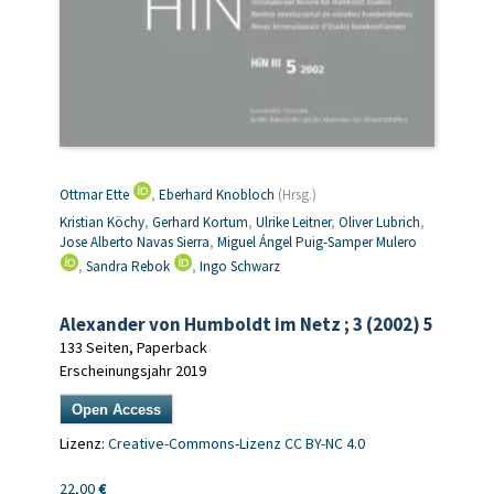
Ottmar Ette
,
Eberhard Knobloch
(Hrsg.)
Kristian Köchy
,
Gerhard Kortum
,
Ulrike Leitner
,
Oliver Lubrich
,
Jose Alberto Navas Sierra
,
Miguel Ángel Puig-Samper Mulero
,
Sandra Rebok
,
Ingo Schwarz
Alexander von Humboldt im Netz ; 3 (2002) 5
133 Seiten, Paperback
Erscheinungsjahr 2019
Open Access
Lizenz:
Creative-Commons-Lizenz CC BY-NC 4.0
22,00
€