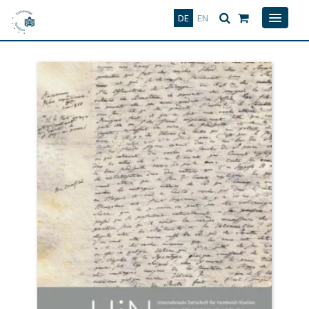
Deutsch
English
DE
EN