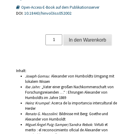
Open-Access-E-Book auf dem Publikationsserver
DOI:
10.18443/hinvol3iss052002
Alexander
In den Warenkorb
von
Humboldt
im
Netz
;
3
Inhalt:
(2002)
Joseph Gomsu:
Alexander von Humboldts Umgang mit
5
lokalem Wissen
Menge
Ilse Jahn:
„Vater einer großen Nachkommenschaft von
Forschungsreisenden …“ : Ehrungen Alexander von
Humboldts im Jahre 1869
Heinz Krumpel
: Acerca de la importancia intercultural de
Herder
Renato G. Mazzolini:
Bildnisse mit Berg: Goethe und
Alexander von Humboldt
Miguel Ángel Puig-Samper/Sandra Rebok:
Virtuti et
merito : el reconocimiento oficial de Alexander von