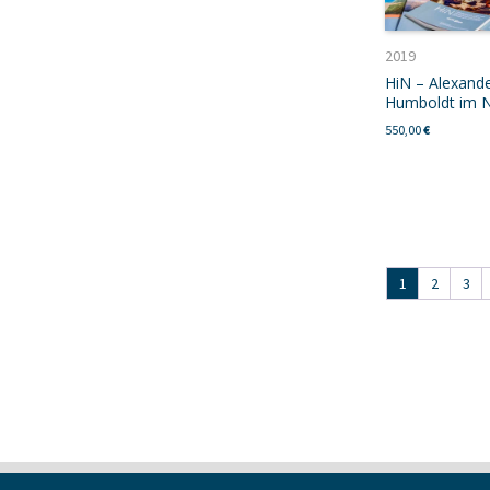
2019
HiN – Alexand
Humboldt im 
550,00
€
1
2
3