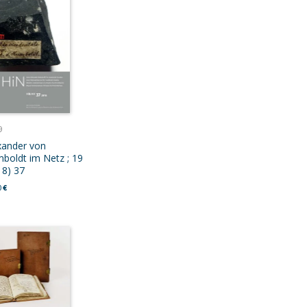
9
xander von
boldt im Netz ; 19
18) 37
0
€