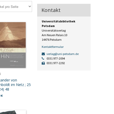
Kontakt
Universitätsbibliothek
Potsdam
Universitätsverlag
Am Neuen Palais 10
14476 Potsdam
Kontaktformular
verlag@uni-potsdam.de
0331 977-2094
0331 977-2292
4
xander von
boldt im Netz ; 25
24) 48
0
€