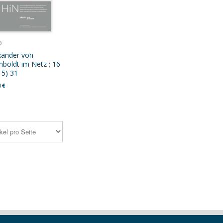
9
xander von
boldt im Netz ; 16
15) 31
0
€