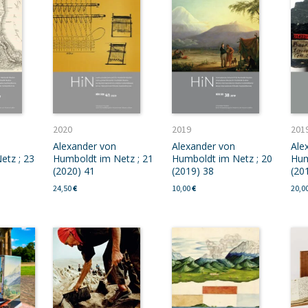
2020
2019
201
Alexander von
Alexander von
Ale
etz ; 23
Humboldt im Netz ; 21
Humboldt im Netz ; 20
Hum
(2020) 41
(2019) 38
(20
24,50
€
10,00
€
20,0