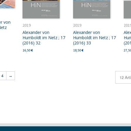
er von
2019
2019
201
Netz
Alexander von
Alexander von
Ale
Humboldt im Netz ; 17
Humboldt im Netz ; 17
Hum
(2016) 32
(2016) 33
(20
16,50
€
18,50
€
27,5
4
→