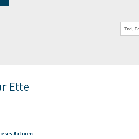
Search
for:
r Ette
r
dieses Autoren