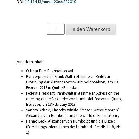
DOI:
10.18443/hinvol20iss382019
Alexander
In den Warenkorb
von
Humboldt
im
Netz
;
20
Aus dem Inhalt:
(2019)
38
Ottmar Ette: Faszination AvH
Menge
Bundespräsident Frank-Walter Steinmeier: Rede zur
Eröffnung der Alexander-von-Humboldt-Saison, am 13.
Februar 2019 in Quito/Ecuador
Federal President Frank-Walter Steinmeier: Adress on the
opening of the Alexander von Humboldt Season in Quito,
Ecuador, on 13 February 2019
Sandra Rebok, Timothy Winkle: “Mason without apron”
Alexander von Humboldt and the world of Freemasonry
Hanno Beck: Alexander von Humboldt und die Eiszeit
(Forschungsunternehmen der Humboldt-Gesellschaft, Nr.
1)