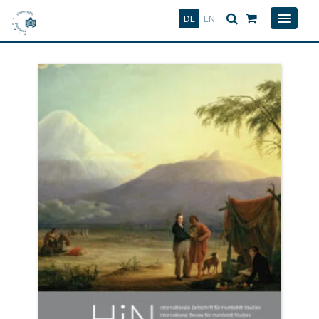
Deutsch
English
DE
EN