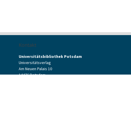
Kontakt
Universitätsbibliothek Potsdam
Universitätsverlag
Am Neuen Palais 10
14476 Potsdam
Kontaktformular
verlag[at]uni-potsdam.de
+49 (0)331 977-2094
+49 (0)331 977-2292