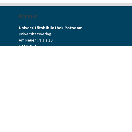
Kontakt
Universitätsbibliothek Potsdam
Universitätsverlag
Am Neuen Palais 10
14476 Potsdam
Kontaktformular
verlag[at]uni-potsdam.de
+49 (0)331 977-2094
+49 (0)331 977-2292
Universitätsverlag Potsdam
Universitätsbibliothek Potsdam
Allgemeine Geschäftsbedingungen
Datenschutzerklärung