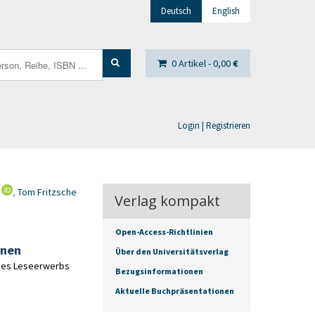
Deutsch
English
0 Artikel -
0,00
€
Login | Registrieren
,
Tom Fritzsche
Verlag kompakt
Open-Access-Richtlinien
rnen
Über den Universitätsverlag
 des Leseerwerbs
Bezugsinformationen
Aktuelle Buchpräsentationen