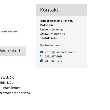
Kontakt
Universitätsbibliothek
Potsdam
Universitätsverlag
tionsserver
Am Neuen Palais 10
14476 Potsdam
Kontaktformular
 Warenkorb
verlag@uni-potsdam.de
0331 977-2094
0331 977-2292
statt. Die
eführt. Der
„Lesen lernen:
 promovierender bzw.