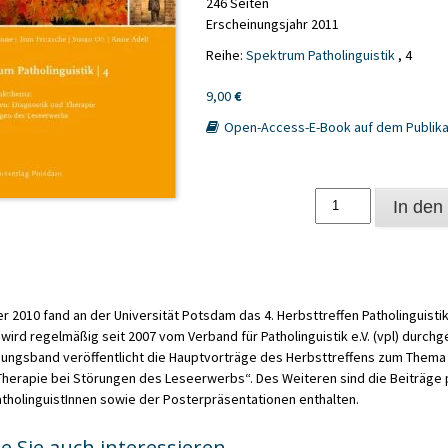
246 Seiten
Erscheinungsjahr 2011
Reihe:
Spektrum Patholinguistik
, 4
9,00
€
Open-Access-E-Book auf dem Publika
Schwerpunktthema:
In den
Lesen
lernen
Menge
 2010 fand an der Universität Potsdam das 4. Herbsttreffen Patholinguistik 
ird regelmäßig seit 2007 vom Verband für Patholinguistik e.V. (vpl) durchg
ungsband veröffentlicht die Hauptvorträge des Herbsttreffens zum Thema 
Therapie bei Störungen des Leseerwerbs“. Des Weiteren sind die Beiträge
tholinguistInnen sowie der Posterpräsentationen enthalten.
e Sie auch interessieren