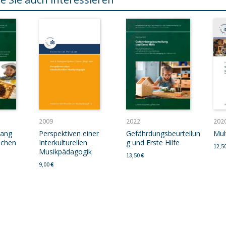
2009
2022
202
gang
Perspektiven einer
Gefährdungsbeurteilun
Mul
ichen
Interkulturellen
g und Erste Hilfe
12,5
Musikpädagogik
13,50
€
9,00
€