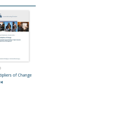
0
tipliers of Change
0
€