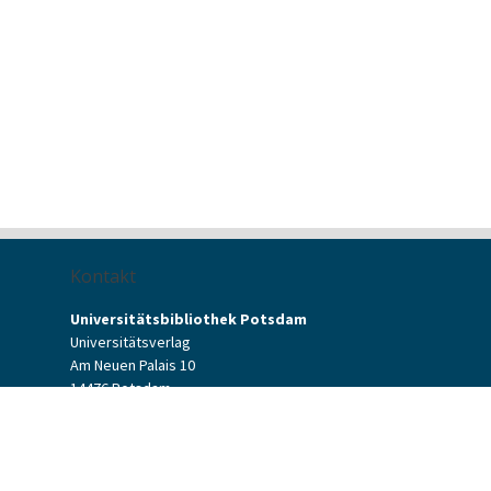
Kontakt
Universitätsbibliothek Potsdam
Universitätsverlag
Am Neuen Palais 10
14476 Potsdam
Kontaktformular
verlag[at]uni-potsdam.de
+49 (0)331 977-2094