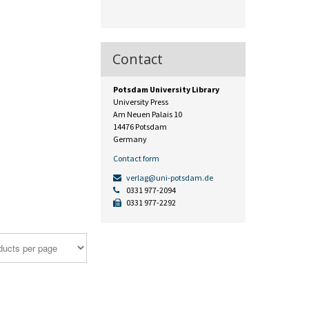
Contact
Potsdam University Library
University Press
Am Neuen Palais 10
14476 Potsdam
Germany
Contact form
verlag@uni-potsdam.de
0331 977-2094
0331 977-2292