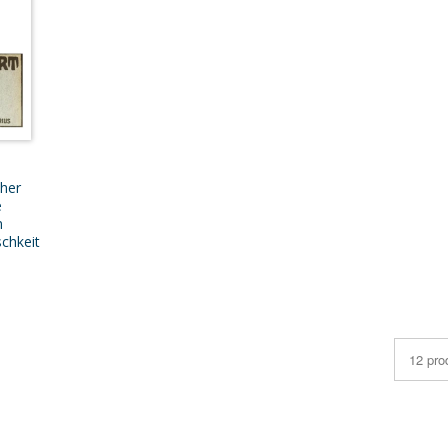
cher
e
n
schkeit