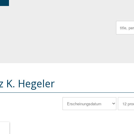
Search
for:
z K. Hegeler