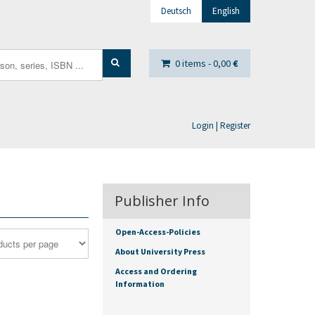
Deutsch
English
0 items -
0,00
€
Login | Register
Publisher Info
Open-Access-Policies
About University Press
Access and Ordering
Information