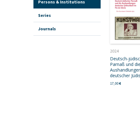
Persons & Institutions
Series
Journals
2024
Deutsch-jüdis
Parnaß und di
Aushandlunge
deutscher Jüdi
17,00
€