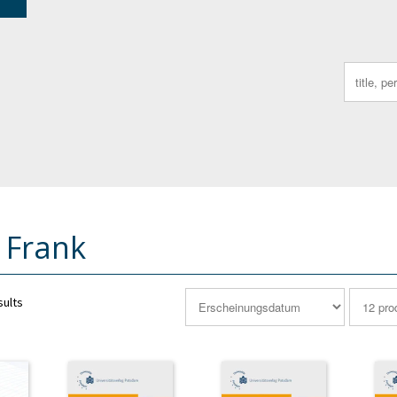
Search
for:
e Frank
sults