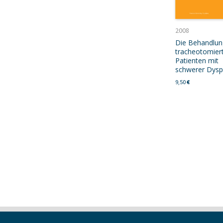
2008
Die Behandlun
tracheotomier
Patienten mit
schwerer Dysp
9,50
€