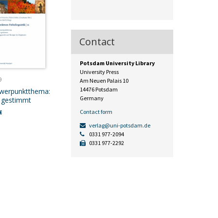
Contact
Potsdam University Library
University Press
9
Am Neuen Palais 10
14476 Potsdam
werpunktthema:
Germany
 gestimmt
Contact form
€
verlag@uni-potsdam.de
0331 977-2094
0331 977-2292