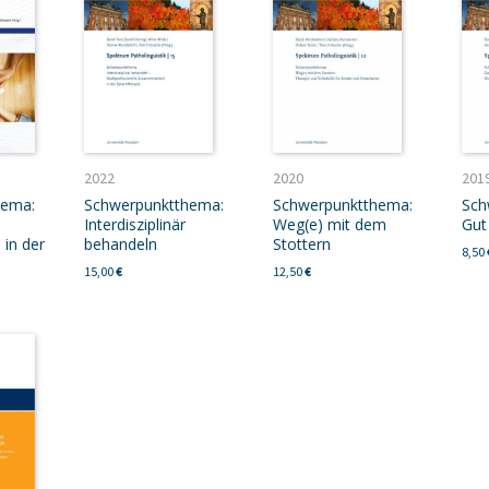
2022
2020
201
hema:
Schwerpunktthema:
Schwerpunktthema:
Sch
Interdisziplinär
Weg(e) mit dem
Gut
 in der
behandeln
Stottern
8,50
15,00
€
12,50
€