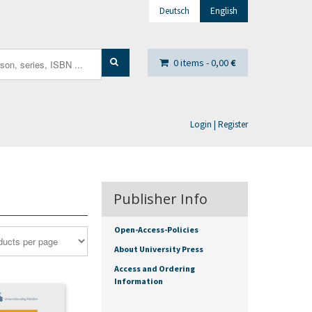
Deutsch
English
0 items -
0,00
€
Login | Register
Publisher Info
Open-Access-Policies
About University Press
Access and Ordering
Information