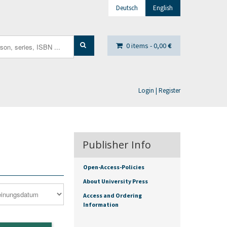
Deutsch
English
0 items -
0,00
€
Login | Register
Publisher Info
Open-Access-Policies
About University Press
Access and Ordering
Information