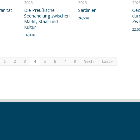
2023
2023
202
ränität
Die Preußische
Sardinien
Geo
Seehandlung zwischen
dur
26,50
€
Markt, Staat und
Zwe
Kultur
22,5
16,00
€
1
2
3
4
5
6
7
8
Next ›
Last »