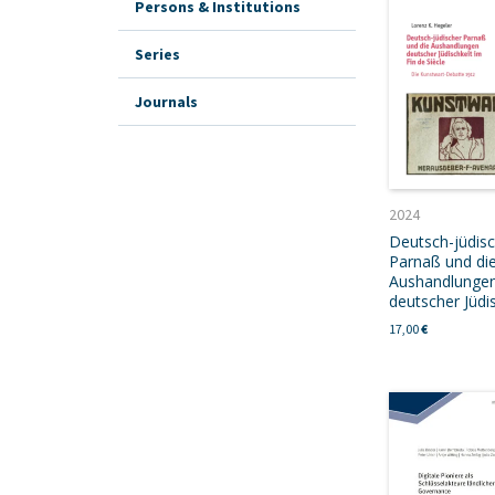
Persons & Institutions
Series
Journals
2024
Deutsch-jüdis
Parnaß und di
Aushandlunge
deutscher Jüdi
17,00
€