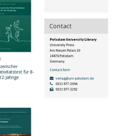
Contact
Potsdam University Library
University Press
Am Neuen Palais 10
14476 Potsdam
4
Germany
zerischer
Contact form
tivitätstest für 8-
12-Jährige
verlag@uni-potsdam.de
0331 977-2094
0331 977-2292