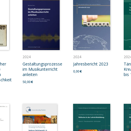
2024
2024
202
cher
Gestaltungsprozesse
Jahresbericht 2023
Tän
e
im Musikunterricht
Krea
0,00
€
n
anleiten
bis 
schkeit
50,00
€