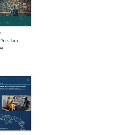
3
-Potsdam
0
€