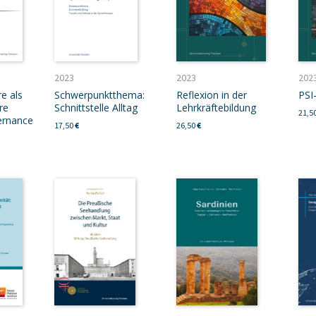
2023
2023
202
re als
Schwerpunktthema:
Reflexion in der
PSI
re
Schnittstelle Alltag
Lehrkräftebildung
21,5
ernance
17,50
€
26,50
€