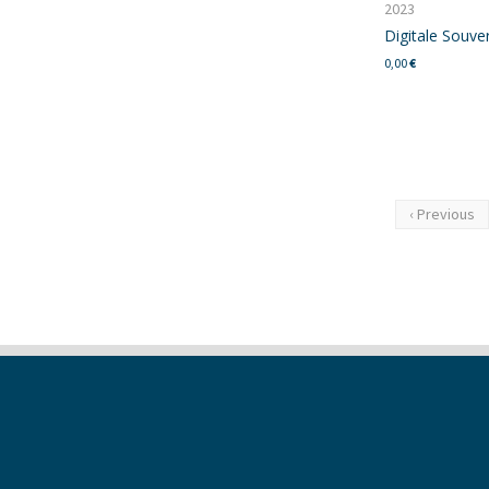
2023
Digitale Souve
0,00
€
‹ Previous