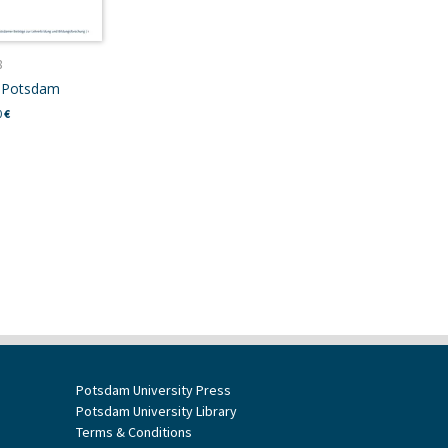
8
-Potsdam
0
€
Potsdam University Press
Potsdam University Library
Terms & Conditions