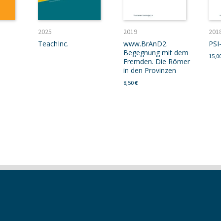
2025
2019
201
TeachInc.
www.BrAnD2.
PSI
Begegnung mit dem
15,0
Fremden. Die Römer
in den Provinzen
8,50
€