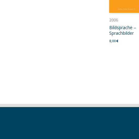
2006
Bildsprache –
Sprachbilder
8,00
€