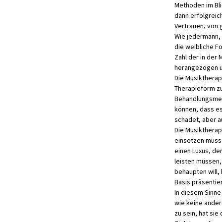
Methoden im Bli
dann erfolgreic
Vertrauen, von 
Wie jedermann, 
die weibliche F
Zahl der in der
herangezogen u
Die Musiktherape
Therapieform zu
Behandlungsmet
können, dass es
schadet, aber au
Die Musiktherape
einsetzen müsse
einen Luxus, de
leisten müssen, 
behaupten will, 
Basis präsentie
In diesem Sinne
wie keine ander
zu sein, hat si