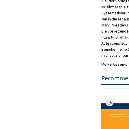
Ziel der vorlie
Musiktherapie zu
Systematisierun
ren in dieser a
Mary Priestleys
Die vorliegende
(Kunst-, Drama-,
Aufgabenstellu
Bemühen, eine S
nachvollziehbar
Meike Aissen-C
Recommen