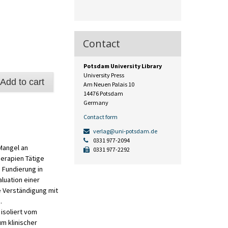
Contact
Potsdam University Library
University Press
Add to cart
Am Neuen Palais 10
e
14476 Potsdam
Germany
Contact form
verlag@uni-potsdam.de
0331 977-2094
 Mangel an
0331 977-2292
herapien Tätige
 Fundierung in
aluation einer
e Verständigung mit
.
 isoliert vom
um klinischer