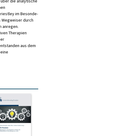
 über die analytische
hen
Priestley im Besonde­
ls Wegweiser durch
n anregen.
tiven Therapien
uer
 entstanden aus dem
 eine