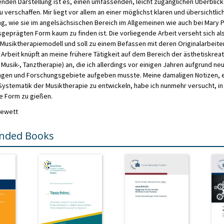
genden Darstellung ist es, einen umfassenden, leicht zugänglichen Überblick
 verschaffen. Mir liegt vor allem an einer möglichst klaren und übersichtlic
g, wie sie im angelsächsischen Bereich im Allgemeinen wie auch bei Mary 
usgeprägten Form kaum zu finden ist. Die vorliegende Arbeit verseht sich a
 Musiktherapiemodell und soll zu einem Befassen mit deren Originalarbeite
 Arbeit knüpft an meine frühere Tätigkeit auf dem Bereich der ästhetiskrea
 Musik-, Tanztherapie) an, die ich allerdings vor einigen Jahren aufgrund ne
ngen und Forschungsgebiete aufgeben musste. Meine damaligen Notizen,
ystematik der Musiktherapie zu entwickeln, habe ich nunmehr versucht, in
e Form zu gießen.
rewett
ded Books