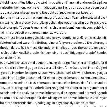
ckfeld haben. Musiktherapie wird im positiven Sinne mit anderen Diszipline
h arbeiten können, wenn sie mit diesen eine Basis von gegenseitigem Vers
gegenseitiger Akzeptanz und Respekt aufzubauen in der Lage ist.
der eng mit anderen in einem multiprofessionalen Team arbeitet, wird die 
orm wähle ich in dieser Darstellung schon deswegen, weil in der Praxis di
 Musiktherapie Tätigen Frauen sind – sich darum bemühen müssen, gehört, ko
nd in ihrer Arbeit ernst genommen zu werden.
utin muss in der Lage sein, klar und unzweideutig zu erklären, was sie mit 
 bieten hat und warum ihr Beitrag eine erfolgversprechende Erweiterung tr
hoden darstellt. Sie muss die anderen Mitglieder des Therapieteam davo
 sich bei der Musiktherapie nicht um eine “Beschäftigungstherapie” handelt
ch nicht nützt.
utin wird sich also um die Anerkennung der Signifikanz ihrer Tätigkeit für d
n. Sie wird allemal gegen das Vorurteil kämpfen müssen, bei ihrer Tätigkei
r gerade in Zeiten knapper Kassen verzichtbar sei. Sie wird Überzeugungs
dass ihre Tätigkeit essentiell für einen psychotherapeutischen Dienst ist, 
komplett zu sein. Die Musiktherapeutin muss eine feste, klar fixierte und e
ren, um in Bezug auf ihre Arbeit überzeugend mit anderen zu argumentiere
 scheint mir die analytische Musiktherapie, die Gegenstand der vorliegend
e Form der Musiktherapie für den Dialog zwischen Musiktherapie und Psy
e doch ihre theoretische Grundlegung im psychoanalytischen Denken.