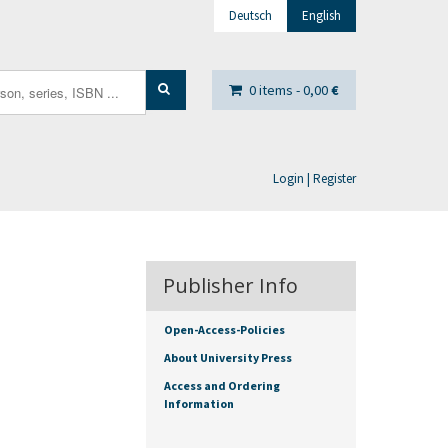
Deutsch
English
0 items -
0,00
€
Login | Register
Publisher Info
Open-Access-Policies
About University Press
Access and Ordering
Information