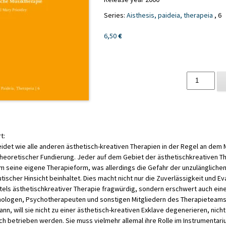
Series:
Aisthesis, paideia, therapeia
, 6
6,50
€
Analytische
Musiktherapi
quantity
t:
eidet wie alle anderen ästhe­tisch-kreativen Therapien in der Regel an dem
heoretischer Fundierung. Jeder auf dem Gebiet der ästhetisch­kreativen T
am seine eigene Therapieform, was allerdings die Gefahr der unzulänglichen
scher Hinsicht beinhaltet. Dies macht nicht nur die Zuverlässigkeit und Ev
ttels ästhetisch­kreativer Therapie fragwürdig, sondern erschwert auch ein
hologen, Psychotherapeuten und sonstigen Mitgliedern des Therapieteams
nn, will sie nicht zu einer ästhetisch-kreativen Exklave degenerieren, nicht
ch betrieben wer­den. Sie muss vielmehr allemal ihre Rolle im Instrumentari