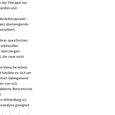
n der Therapie nur
tändnis und
Musiktherapeutin –
e ganz überwiegende
nsultiert,
ihrer spezifischen
aditioneller
n überzeugen
, die zwar nicht
ie klinische Arbeit
t handele es sich um
arbeit dahingehend
der von sich
tablierte theoretische
n.
en Abhandlung ist,
choanalyse geeignet